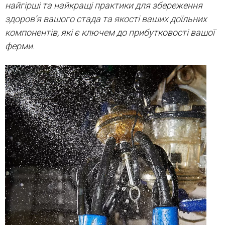
найгірші та найкращі практики для збереження
здоров’я вашого стада та якості ваших доїльних
компонентів, які є ключем до прибутковості вашої
ферми.