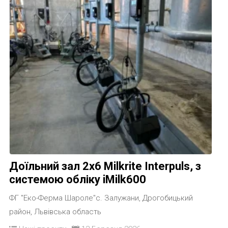
Доїльний зал 2х6 Milkrite Interpuls, з
системою обліку iMilk600
ФГ "Еко-Ферма Шароле"с. Залужани, Дрогобицький
район, Львівська область