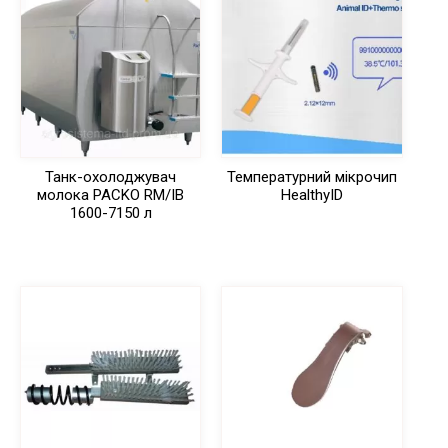
Танк-охолоджувач
Температурний мікрочип
молока PACKO RM/IB
HealthyID
1600-7150 л