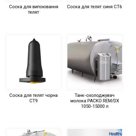
Соска для випоювання
Соска для телят синя СТ6
телят
Соска для телят чорна
Танк-охолоджувач
СТ9
молока PACKO REM/DX
1050-15000 л