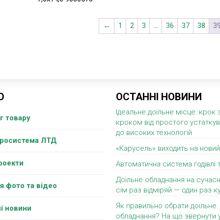
←
1
2
3
…
36
37
38
3
Ю
ОСТАННІ НОВИНИ
Ідеальне доїльне місце: крок 
г товару
кроком від простого устатку
до високих технологій
гросистема ЛТД
«Карусель» виходить на новий
роекти
Автоматична система годівлі 
Доїльне обладнання на сучасн
я фото та відео
сім раз відміряй — один раз ку
Як правильно обрати доїльне
і новини
обладнання? На що звернути 