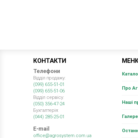
КОНТАКТИ
МЕН
Телефони
Катало
Відділ продажу:
(099) 655-51-01
Про А
(099) 655-51-06
Відділ сервісу:
Наші п
(050) 356-47-24
Бухгалтерія:
Галере
(044) 285-25-01
E-mail
Останн
office@agrosystem.com.ua