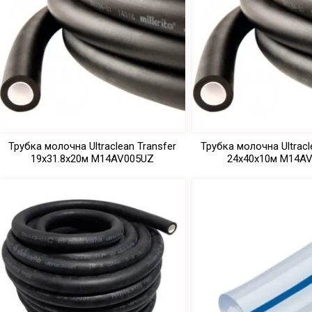
Трубка молочна Ultraclean Transfer
Трубка молочна Ultracl
19х31.8х20м M14AV005UZ
24x40x10м M14A