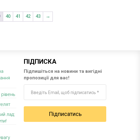
9
40
41
42
43
→
ПІДПИСКА
за
Підпишіться на новини та вигідні
вання
пропозиції для вас!
 рівень
телят
ий лад:
пи!
увагу