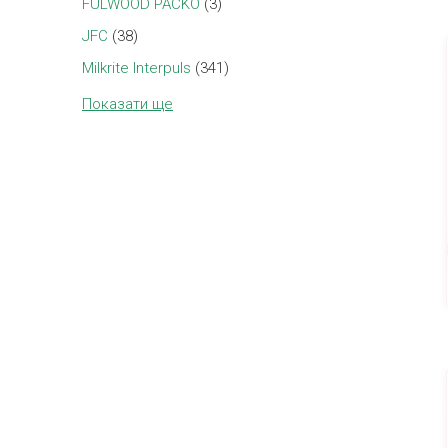
FULWOOD PACKO
(3)
JFC
(38)
Milkrite Interpuls
(341)
Показати ще