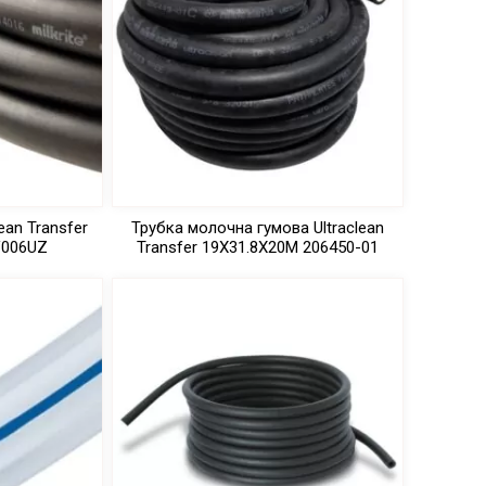
ean Transfer
Трубка молочна гумова Ultraclean
V006UZ
Transfer 19Х31.8Х20М 206450-01