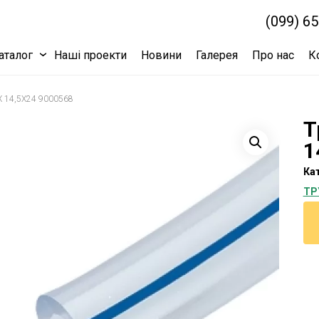
(099) 6
аталог
Наші проекти
Новини
Галерея
Про нас
К
14,5Х24 9000568
Т
1
Кат
ТР