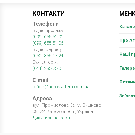
КОНТАКТИ
МЕН
Телефони
Катало
Відділ продажу:
(099) 655-51-01
Про А
(099) 655-51-06
Відділ сервісу:
Наші п
(050) 356-47-24
Бухгалтерія:
Галере
(044) 285-25-01
E-mail
Останн
office@agrosystem.com.ua
Зв’яза
Адреса
вул. Промислова 5а, м. Вишневе
08132, Київська обл., Україна
Дивитись на карті