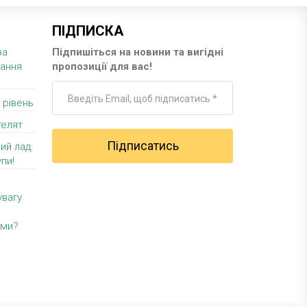
ПІДПИСКА
за
Підпишіться на новини та вигідні
вання
пропозиції для вас!
 рівень
телят
ий лад:
пи!
увагу
уми?