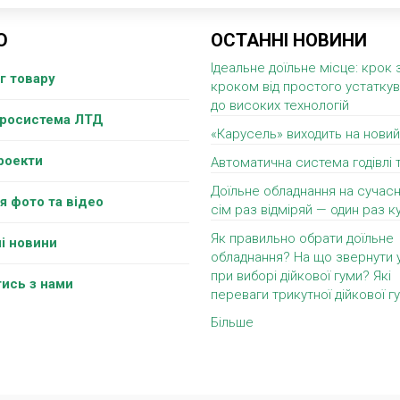
Ю
ОСТАННІ НОВИНИ
Ідеальне доїльне місце: крок 
г товару
кроком від простого устатку
до високих технологій
гросистема ЛТД
«Карусель» виходить на новий
роекти
Автоматична система годівлі 
Доїльне обладнання на сучасн
я фото та відео
сім раз відміряй — один раз ку
Як правильно обрати доїльне
і новини
обладнання? На що звернути 
при виборі дійкової гуми? Які
тись з нами
переваги трикутної дійкової г
Більше