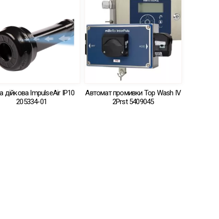
а дійкова ImpulseAir IP10
Автомат промивки Top Wash IV
205334-01
2Prst 5409045