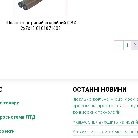
Шланг повітряний подвійний ПВХ
2х7х13 0101071603
←
1
2
Ю
ОСТАННІ НОВИНИ
Ідеальне доїльне місце: крок 
г товару
кроком від простого устатку
до високих технологій
гросистема ЛТД
«Карусель» виходить на новий
роекти
Автоматична система годівлі 