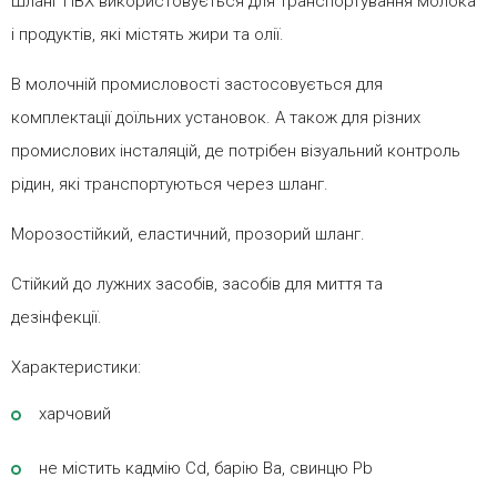
Шланг ПВХ використовується для транспортування молока
і продуктів, які містять жири та олії.
В молочній промисловості застосовується для
комплектації доїльних установок. А також для різних
промислових інсталяцій, де потрібен візуальний контроль
рідин, які транспортуються через шланг.
Морозостійкий, еластичний, прозорий шланг.
Стійкий до лужних засобів, засобів для миття та
дезінфекції.
Характеристики:
харчовий
не містить кадмію Cd, барію Ba, свинцю Pb