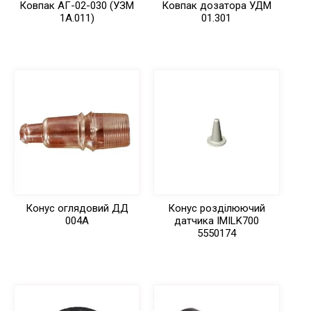
Ковпак АГ-02-030 (УЗМ
Ковпак дозатора УДМ
1А.011)
01.301
Конус оглядовий ДД
Конус розділюючий
004А
датчика IMILK700
5550174