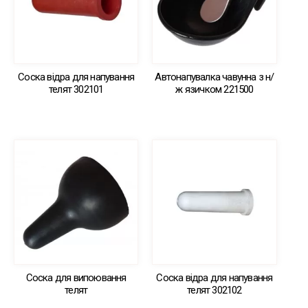
Соска відра для напування
Автонапувалка чавунна з н/
телят 302101
ж язичком 221500
Соска для випоювання
Соска відра для напування
телят
телят 302102