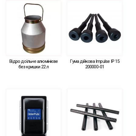
Відро доїльне алюмінієве
Гума дійкова Impulse IP 15
без кришки 22 л
200000-01