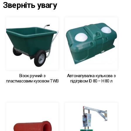
Зверніть увагу
Візок ручний з
Автонапувалка кулькова з
пластмасовим кузовом TWB
підігрівом ID 80 – Н 80 л