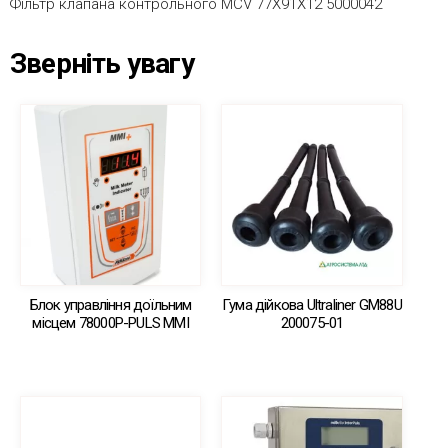
Фільтр клапана контрольного MCV 77X91X12 5000042
Зверніть увагу
Блок управління доїльним
Гума дійкова Ultraliner GM88U
місцем 78000Р-PULS MMI
200075-01