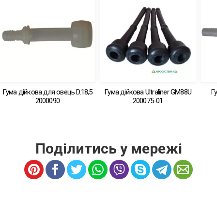
Гума дійкова для овець D.18,5
Гума дійкова Ultraliner GM88U
Гу
2000090
200075-01
Поділитись у мережі