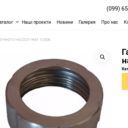
(099) 6
аталог
Наші проекти
Новини
Галерея
Про нас
К
ОЧНОГО НАСОСУ НМУ 10.628
Г
н
Кат