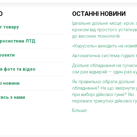
Ю
ОСТАННІ НОВИНИ
Ідеальне доїльне місце: крок 
г товару
кроком від простого устатку
до високих технологій
гросистема ЛТД
«Карусель» виходить на новий
роекти
Автоматична система годівлі 
Доїльне обладнання на сучасн
я фото та відео
сім раз відміряй — один раз ку
Як правильно обрати доїльне
і новини
обладнання? На що звернути 
при виборі дійкової гуми? Які
тись з нами
переваги трикутної дійкової г
Більше