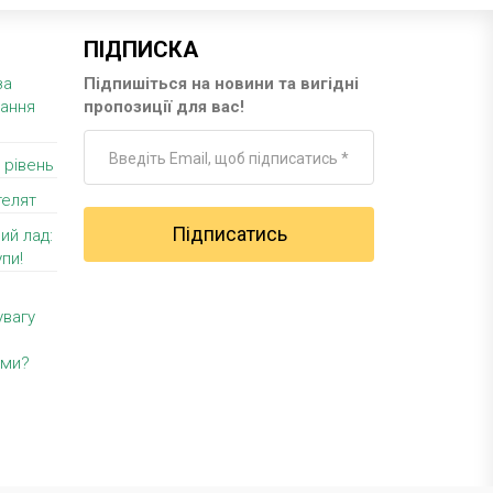
ПІДПИСКА
за
Підпишіться на новини та вигідні
вання
пропозиції для вас!
 рівень
телят
ий лад:
пи!
увагу
уми?