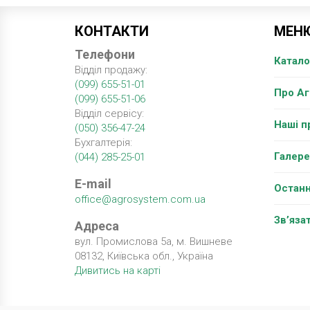
КОНТАКТИ
МЕН
Телефони
Катало
Відділ продажу:
(099) 655-51-01
Про А
(099) 655-51-06
Відділ сервісу:
Наші п
(050) 356-47-24
Бухгалтерія:
Галере
(044) 285-25-01
E-mail
Останн
office@agrosystem.com.ua
Зв’яза
Адреса
вул. Промислова 5а, м. Вишневе
08132, Київська обл., Україна
Дивитись на карті