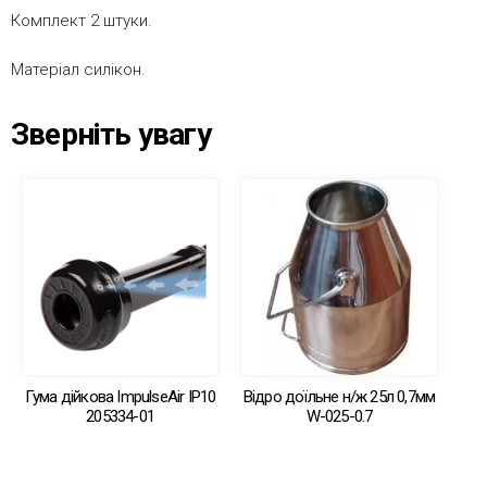
Комплект 2 штуки.
Матеріал силікон.
Зверніть увагу
Гума дійкова ImpulseAir IP10
Відро доїльне н/ж 25л 0,7мм
205334-01
W-025-0.7