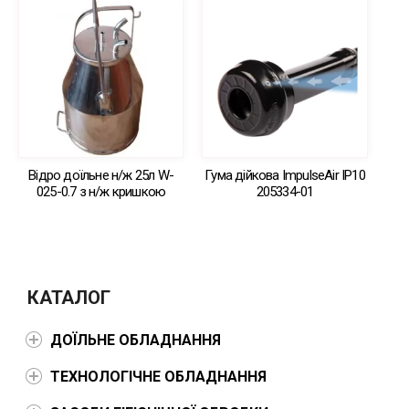
Відро доїльне н/ж 25л W-
Гума дійкова ImpulseAir IP10
025-0.7 з н/ж кришкою
205334-01
КАТАЛОГ
ДОЇЛЬНЕ ОБЛАДНАННЯ
ТЕХНОЛОГІЧНЕ ОБЛАДНАННЯ