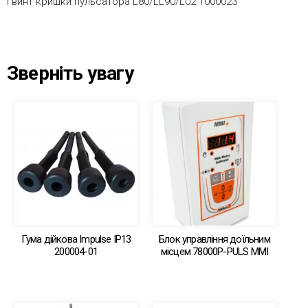
Гвинт кришки пульсатора L80/LL90/L02 1000023
Зверніть увагу
Гума дійкова Impulse IP13
Блок управління доїльним
200004-01
місцем 78000Р-PULS MMI