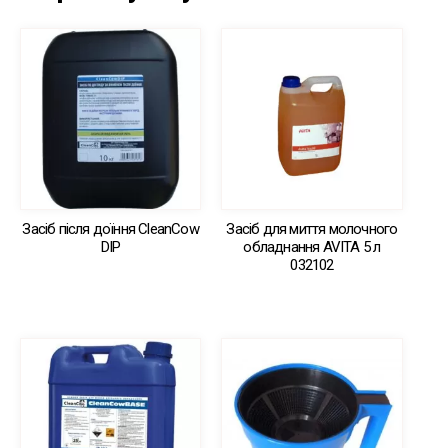
Засіб після доїння CleanCow
Засіб для миття молочного
DIP
обладнання AVITA 5 л
032102