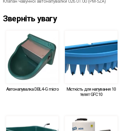
Клапан чавунної автонапувалки 026.01.00 (РМ-5ZA)
Зверніть увагу
Автонапувалка DBL4-G micro
Місткість для напування 10
телят GFC10