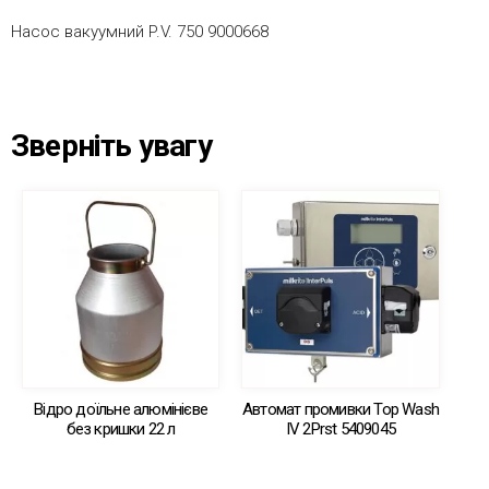
Насос вакуумний P.V. 750 9000668
Зверніть увагу
Відро доїльне алюмінієве
Автомат промивки Top Wash
без кришки 22 л
IV 2Prst 5409045