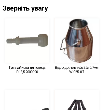
Зверніть увагу
Гума дійкова для овець
Відро доїльне н/ж 25л 0,7мм
D.18,5 2000090
W-025-0.7