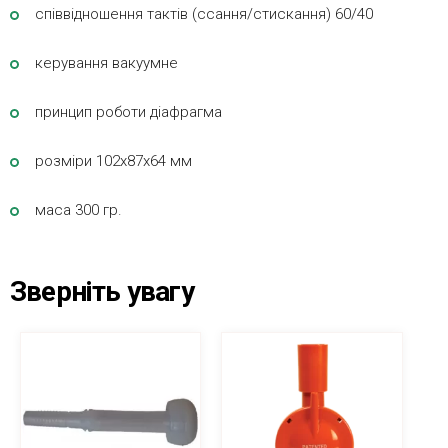
cпіввідношення тактів (ссання/стискання) 60/40
керування вакуумне
принцип роботи діафрагма
розміри 102х87х64 мм
маса 300 гр.
Зверніть увагу