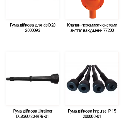
Гума дійкова для кіз D.20
Клапан-перемикач системи
2000093
зняття вакуумний 77200
Гума дійкова Ultraliner
Гума дійкова Impulse IP 15
DL836U 204978-01
200000-01