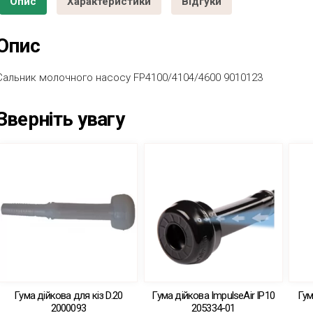
Опис
Характеристики
Відгуки
Опис
Сальник молочного насосу FP4100/4104/4600 9010123
Зверніть увагу
Гума дійкова для кіз D.20
Гума дійкова ImpulseAir IP10
Гум
2000093
205334-01