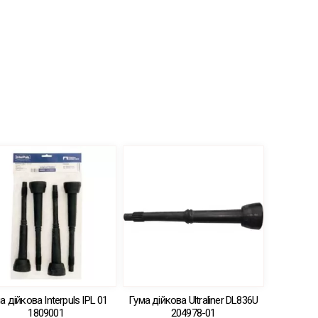
а дійкова Interpuls IPL 01
Гума дійкова Ultraliner DL836U
1809001
204978-01