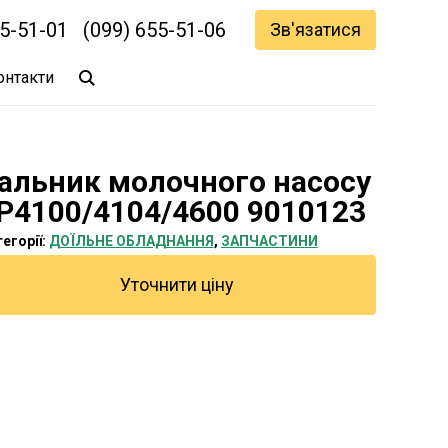
55-51-01
(099) 655-51-06
Зв'язатися
онтакти
альник молочного насосу
P4100/4104/4600 9010123
егорії:
ДОЇЛЬНЕ ОБЛАДНАННЯ
,
ЗАПЧАСТИНИ
Уточнити ціну