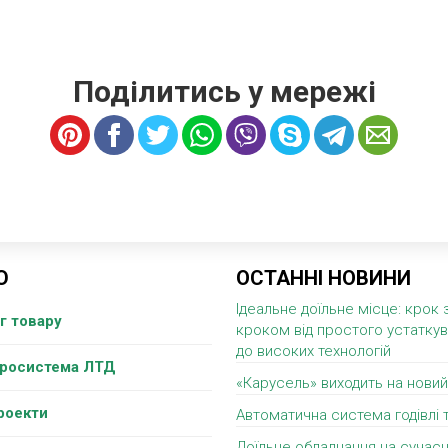
Поділитись у мережі
Ю
ОСТАННІ НОВИНИ
Ідеальне доїльне місце: крок 
г товару
кроком від простого устатку
до високих технологій
гросистема ЛТД
«Карусель» виходить на новий
роекти
Автоматична система годівлі 
Доїльне обладнання на сучасн