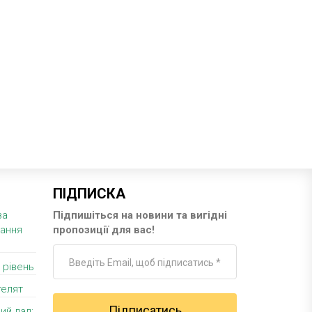
ПІДПИСКА
за
Підпишіться на новини та вигідні
вання
пропозиції для вас!
 рівень
телят
ий лад: