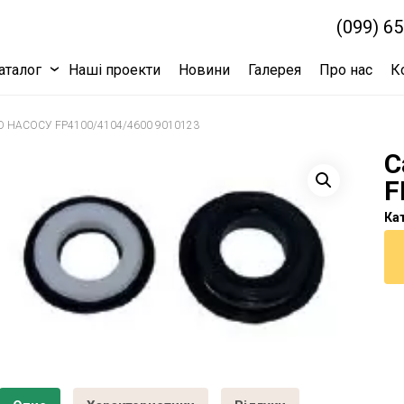
(099) 6
аталог
Наші проекти
Новини
Галерея
Про нас
К
НАСОСУ FP4100/4104/4600 9010123
С
F
Кат