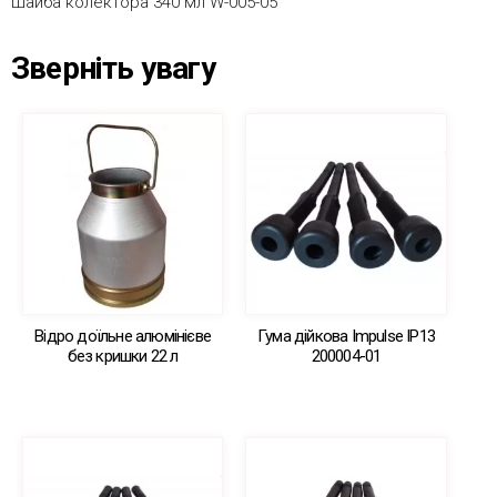
Шайба колектора 340 мл W-005-05
Зверніть увагу
Відро доїльне алюмінієве
Гума дійкова Impulse IP13
без кришки 22 л
200004-01