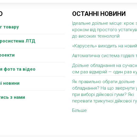
Ю
ОСТАННІ НОВИНИ
Ідеальне доїльне місце: крок 
г товару
кроком від простого устатку
до високих технологій
гросистема ЛТД
«Карусель» виходить на новий
роекти
Автоматична система годівлі 
Доїльне обладнання на сучасн
я фото та відео
сім раз відміряй — один раз ку
Як правильно обрати доїльне
і новини
обладнання? На що звернути 
при виборі дійкової гуми? Які
тись з нами
переваги трикутної дійкової г
Більше