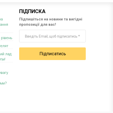
ПІДПИСКА
за
Підпишіться на новини та вигідні
вання
пропозиції для вас!
 рівень
телят
ий лад:
пи!
увагу
уми?