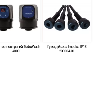
тор повітряний TurboWash
Гума дійкова Impulse IP13
4000
200004-01