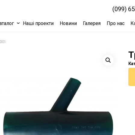
(099) 6
аталог
Наші проекти
Новини
Галерея
Про нас
К
001
Т
Кат