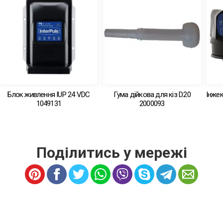
Блок живлення IUP 24 VDC
Гума дійкова для кіз D.20
Інжек
1049131
2000093
Поділитись у мережі