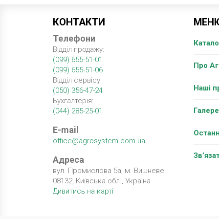
КОНТАКТИ
МЕН
Телефони
Катало
Відділ продажу:
(099) 655-51-01
Про А
(099) 655-51-06
Відділ сервісу:
Наші п
(050) 356-47-24
Бухгалтерія:
Галере
(044) 285-25-01
E-mail
Останн
office@agrosystem.com.ua
Зв’яза
Адреса
вул. Промислова 5а, м. Вишневе
08132, Київська обл., Україна
Дивитись на карті