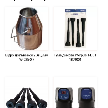
Відро доїльне н/ж 25л 0,7мм
Гума дійкова Interpuls IPL 01
W-025-0.7
1809001