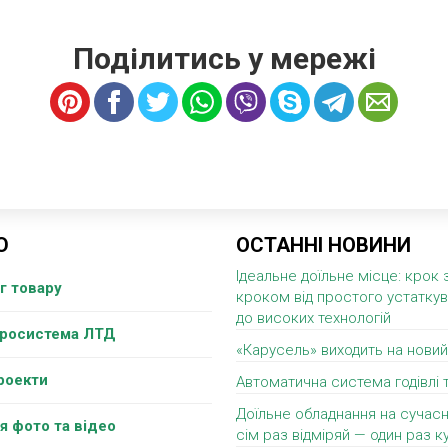
Поділитись у мережі
Ю
ОСТАННІ НОВИНИ
Ідеальне доїльне місце: крок 
г товару
кроком від простого устатку
до високих технологій
гросистема ЛТД
«Карусель» виходить на новий
роекти
Автоматична система годівлі 
Доїльне обладнання на сучасн
я фото та відео
сім раз відміряй — один раз ку