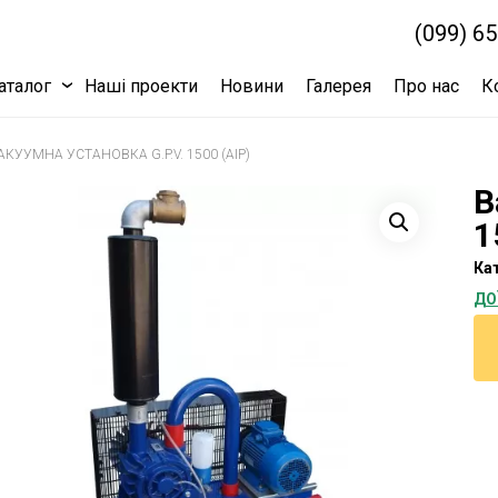
(099) 6
аталог
Наші проекти
Новини
Галерея
Про нас
К
КУУМНА УСТАНОВКА G.P.V. 1500 (AIP)
В
1
Кат
ДО