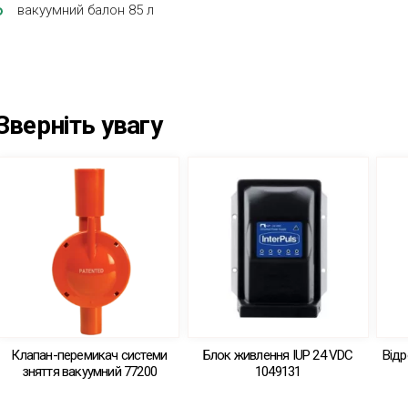
вакуумний балон 85 л
Зверніть увагу
Клапан-перемикач системи
Блок живлення IUP 24 VDC
Відр
зняття вакуумний 77200
1049131