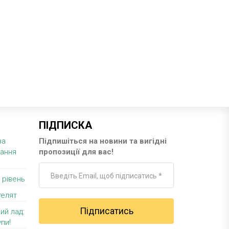
ПІДПИСКА
за
Підпишіться на новини та вигідні
вання
пропозиції для вас!
 рівень
телят
ий лад:
пи!