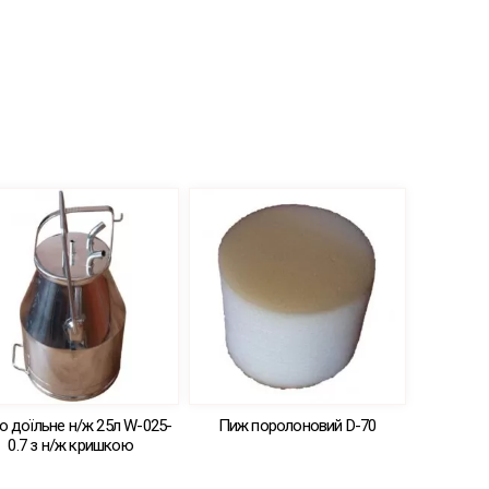
о доїльне н/ж 25л W-025-
Пиж поролоновий D-70
0.7 з н/ж кришкою