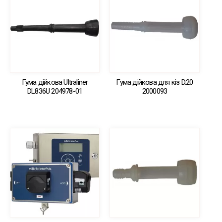
Гума дійкова Ultraliner
Гума дійкова для кіз D.20
DL836U 204978-01
2000093