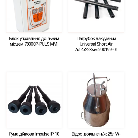
Блок управління доїльним
Патрубок вакуумний
місцем 78000Р-PULS MMI
Universal Short Air
7х14х228мм 200199-01
Гума дійкова Impulse IP 10
Відро доїльне н/ж 25л W-