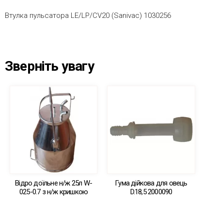
Втулка пульсатора LЕ/LP/CV20 (Sanivac) 1030256
Зверніть увагу
Відро доїльне н/ж 25л W-
Гума дійкова для овець
025-0.7 з н/ж кришкою
D.18,5 2000090