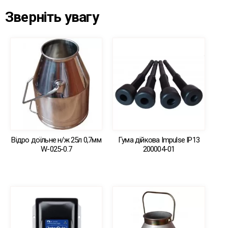
Зверніть увагу
Відро доїльне н/ж 25л 0,7мм
Гума дійкова Impulse IP13
W-025-0.7
200004-01