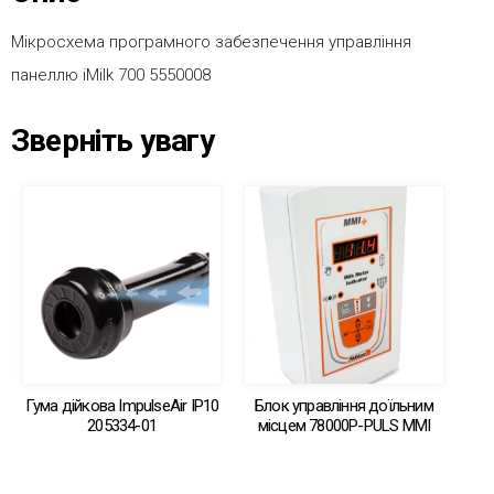
Мікросхема програмного забезпечення управління
панеллю iMilk 700 5550008
Зверніть увагу
Гума дійкова ImpulseAir IP10
Блок управління доїльним
205334-01
місцем 78000Р-PULS MMI