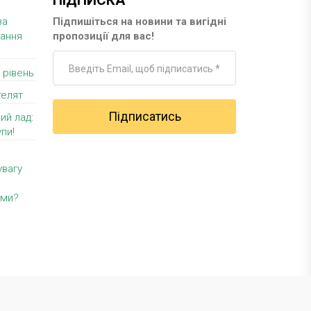
ПІДПИСКА
за
Підпишіться на новини та вигідні
вання
пропозиції для вас!
 рівень
телят
ий лад:
пи!
увагу
уми?