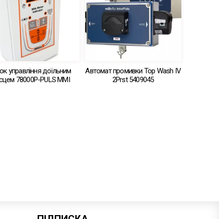
ок управління доїльним
Автомат промивки Top Wash IV
ісцем 78000Р-PULS MMI
2Prst 5409045