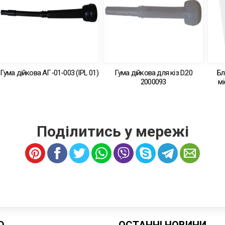
Гума дійкова АГ-01-003 (IPL 01)
Гума дійкова для кіз D.20
Бл
2000093
м
Поділитись у мережі