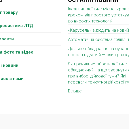
Ю
ОСТАННІ НОВИНИ
Ідеальне доїльне місце: крок 
г товару
кроком від простого устатку
до високих технологій
гросистема ЛТД
«Карусель» виходить на новий
роекти
Автоматична система годівлі 
Доїльне обладнання на сучасн
я фото та відео
сім раз відміряй — один раз ку
Як правильно обрати доїльне
і новини
обладнання? На що звернути 
при виборі дійкової гуми? Які
тись з нами
переваги трикутної дійкової г
Більше