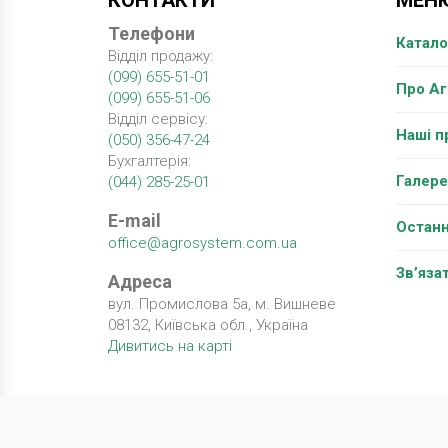
КОНТАКТИ
МЕН
Телефони
Катало
Відділ продажу:
(099) 655-51-01
Про А
(099) 655-51-06
Відділ сервісу:
Наші п
(050) 356-47-24
Бухгалтерія:
Галере
(044) 285-25-01
E-mail
Останн
office@agrosystem.com.ua
Зв’яза
Адреса
вул. Промислова 5а, м. Вишневе
08132, Київська обл., Україна
Дивитись на карті