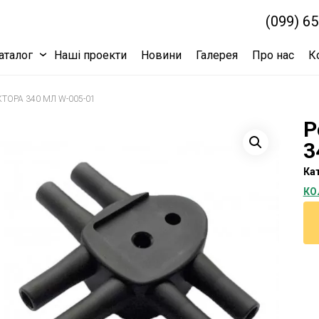
(099) 6
аталог
Наші проекти
Новини
Галерея
Про нас
К
ОРА 340 МЛ W-005-01
Р
3
Кат
КО